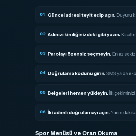
Güncel adresi teyit edip açın.
Duyuru ka
Adınızı kimliğinizdeki gibi yazın.
Kısaltm
Parolayı özensiz seçmeyin.
En az sekiz 
Doğrulama kodunu girin.
SMS ya da e-po
Belgeleri hemen yükleyin.
İlk çekiminiz
İki adımlı doğrulamayı açın.
Yarım dakikal
Spor Menüsü ve Oran Okuma