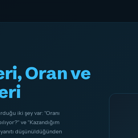
ri, Oran ve
eri
rduğu iki şey var: "Oranı
ılıyor?" ve "Kazandığım
de yanıtı düşünüldüğünden