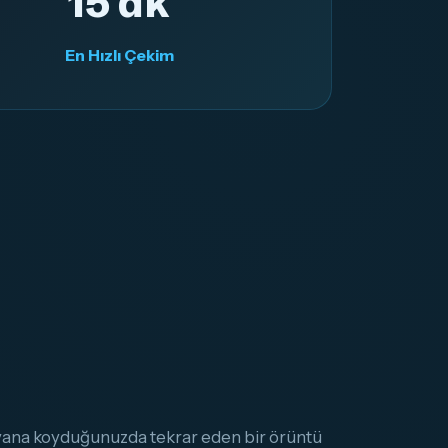
15 dk
En Hızlı Çekim
 yan yana koyduğunuzda tekrar eden bir örüntü