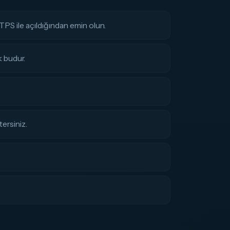
PS ile açıldığından emin olun.
k budur.
ersiniz.