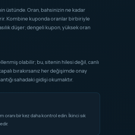
nin üstünde. Oran, bahsinizin ne kadar
erir. Kombine kuponda oranlar birbiriyle
asılık düşer; dengeli kupon, yüksek oran
miş olabilir; bu, sitenin hilesi değil, canlı
kapalı bırakırsanız her değişimde onay
antığı sahadaki gidişi okumaktır.
oranı bir kez daha kontrol edin. İkinci sık
dir.