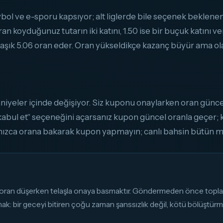
bol ve e-sporu kapsıyor; alt liglerde bile seçenek beklene
n koyduğunuz tutarın iki katını, 1.50 ise bir buçuk katını v
aklaşık 5.06 oran eder. Oran yükseldikçe kazanç büyür ama ol
iyeler içinde değişiyor. Siz kuponu onaylarken oran güncellen
 kabul et" seçeneğini açarsanız kupon güncel oranla geçer; 
yalnızca orana bakarak kupon yapmayın; canlı bahsin bütün m
k, oran düşerken telaşla onaya basmaktır. Göndermeden önce toplam 
k: bir geceyi bitiren çoğu zaman şanssızlık değil, kötü bölüştürme