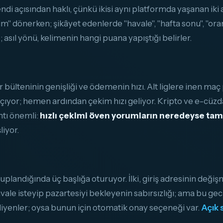
di açısından haklı, çünkü ikisi aynı platformda yaşanan iki
 çekim" dönerken; şikâyet edenlerde "havale", "hafta sonu", "o
asıl yönü, kelimenin hangi puana yapıştığı belirler.
 bülteninin genişliği ve ödemenin hızı. Alt liglere inen ma
 açıyor; hemen ardından çekim hızı geliyor. Kripto ve e-cü
ntı önemli:
hızlı çekimi öven yorumların neredeyse tama
liyor.
landığında üç başlığa oturuyor. İlki, giriş adresinin değişme
 havale isteyip pazartesiyi bekleyenin sabırsızlığı; ama bu 
 diyenler; oysa bunun için otomatik onay seçeneği var.
Açık 