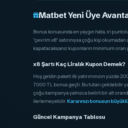
Matbet Yeni Üye Avanta
Bonus konusunda en yaygın hata, iri puntolu 
"çevrim x8" satırınıysa çoğu kişi okumadan 
kapatacaksanız kuponların minimum oran şa
x8 Şartı Kaç Liralık Kupon Demek?
Hoş geldin paketi ilk yatırımınızın yüzde 20
7.000 TL bonus geçti. Bu tutarı çekilebilir 
çoğu kampanya yalnızca belirli bir alt orand
ilerlemeyebilir.
Kararınızı bonusun büyükl
Güncel Kampanya Tablosu