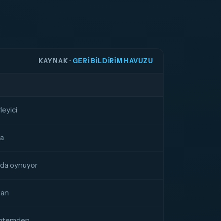
KAYNAK ·
GERI BILDIRIM HAVUZU
leyici
da
ında oynuyor
dan
yöntemden