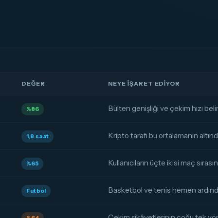
DEĞER
NEYE IŞARET EDIYOR
Bülten genişliği ve çekim hızı belir
%86
Kripto tarafı bu ortalamanın altın
1,8 saat
Kullanıcıların üçte ikisi maç sıras
%65
Basketbol ve tenis hemen ardın
Futbol
Çekim şikâyetlerinin çoğu tek 